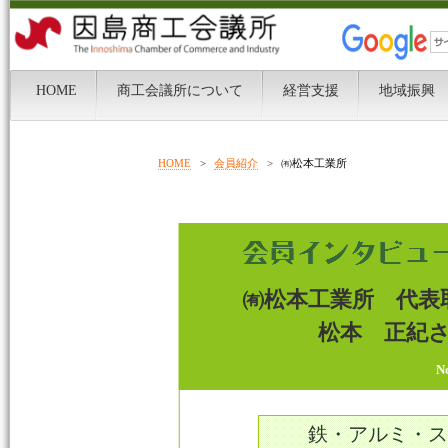
HOME
>
会員紹介
>
㈲松本工業所
㈲松本工業所 代表
松本 正紀
N
鉄・アルミ・ステ