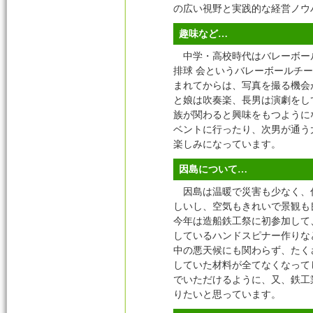
の広い視野と実践的な経営ノウ
趣味など…
中学・高校時代はバレーボール
排球 会というバレーボールチ
まれてからは、写真を撮る機会
と娘は吹奏楽、長男は演劇をし
族が関わると興味をもつように
ベントに行ったり、次男が通う
楽しみになっています。
因島について…
因島は温暖で災害も少なく、
しいし、空気もきれいで景観も
今年は造船鉄工祭に初参加して
しているハンドスピナー作りな
中の悪天候にも関わらず、たく
していた材料が全てなくなって
でいただけるように、又、鉄工
りたいと思っています。