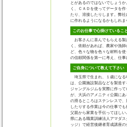
とがあるのではないでしょうか
く、ＣＡＤを使ってデータを作
たり、溶接したりします。弊社
に作れるようになるかもしれま
このお仕事で心掛けているこ
お客さんに喜んでもらえる製品
く、依頼があれば、農家や漁師
ど、色々な物を色々な材料を使
の信頼関係を第一に考え、仕事
ご自身について教えて下さい
埼玉県で生まれ、１歳になる頃
は、公園施設製品などを製造するタ
ジャングルジムを実際に作って
が、大浜のアメニティ公園にあ
の滑るところはステンレスで、
したりする作業は今の仕事でも
父親から家業を手伝ってほしい
県にある職業訓練法人アマダス
ッジ）で経営後継者育成講座の