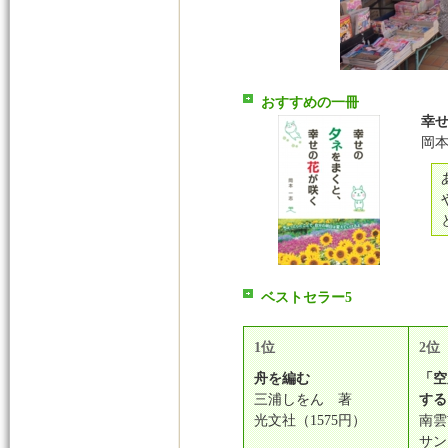
おすすめの一冊
幸
岡本
ベストセラー5
1位
2位
舟を編む
「空
三浦しをん 著
する
光文社（1575円）
南雲
サン