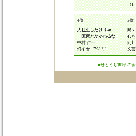
（1,
4位
5位
大往生したけりゃ
聞く
医療とかかわるな
心を
中村 仁一
阿川
幻冬舎（798円）
文芸
■せとうち書房 の